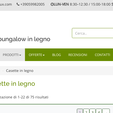
lux.com
+39059982005
LUN-VEN
8:30–12:30 / 15:00-18:00
S
 bungalow in legno
PRODOTTI
OFFERTE
BLOG
RECENSIONI
CONTATTI
e
-
Casette in legno
tte in legno
zazione di 1-22 di 75 risultati
1
2
3
4
→