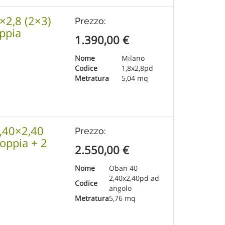
8×2,8 (2×3)
Prezzo:
ppia
1.390,00
€
Nome
Milano
Codice
1,8x2,8pd
Metratura
5,04 mq
2,40×2,40
Prezzo:
oppia + 2
2.550,00
€
Nome
Oban 40
2,40x2,40pd ad
Codice
angolo
Metratura
5,76 mq