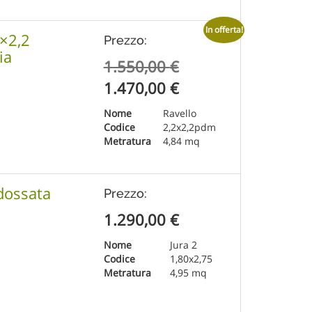
In offerta!
2×2,2
Prezzo:
ia
Il
1.550,00
€
prezzo
Il
1.470,00
€
originale
prezzo
Nome
Ravello
era:
attuale
Codice
2,2x2,2pdm
Metratura
4,84 mq
1.550,00 €.
è:
1.470,00 €.
dossata
Prezzo:
1.290,00
€
Nome
Jura 2
Codice
1,80x2,75
Metratura
4,95 mq