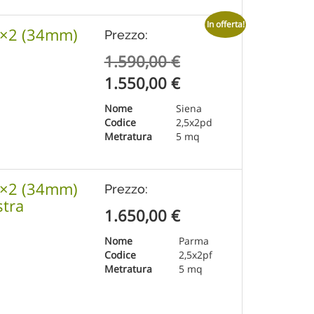
In offerta!
,5×2 (34mm)
Prezzo:
Il
1.590,00
€
prezzo
Il
1.550,00
€
originale
prezzo
Nome
Siena
era:
attuale
Codice
2,5x2pd
Metratura
5 mq
1.590,00 €.
è:
1.550,00 €.
,5×2 (34mm)
Prezzo:
stra
1.650,00
€
Nome
Parma
Codice
2,5x2pf
Metratura
5 mq