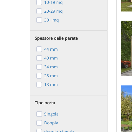
10-19 mq
20-29 mq
30+ mq
Spessore delle parete
44 mm
40 mm
34 mm
28 mm
13 mm
Tipo porta
Singola
Doppia
doppia, singola