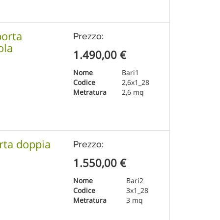
porta
Prezzo:
ola
1.490,00
€
Nome
Bari1
Codice
2,6x1_28
Metratura
2,6 mq
rta doppia
Prezzo:
1.550,00
€
Nome
Bari2
Codice
3x1_28
Metratura
3 mq