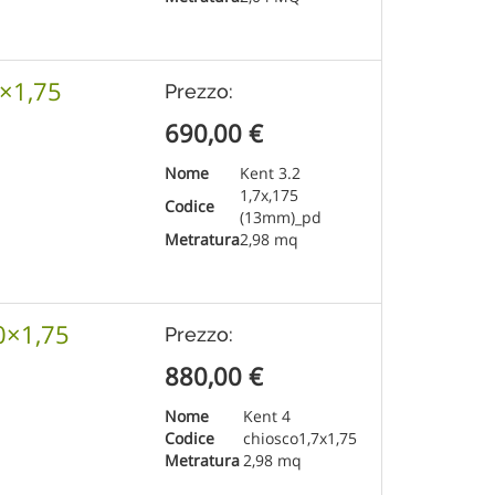
7×1,75
Prezzo:
690,00
€
Nome
Kent 3.2
1,7x,175
Codice
(13mm)_pd
Metratura
2,98 mq
0×1,75
Prezzo:
880,00
€
Nome
Kent 4
Codice
chiosco1,7x1,75
Metratura
2,98 mq