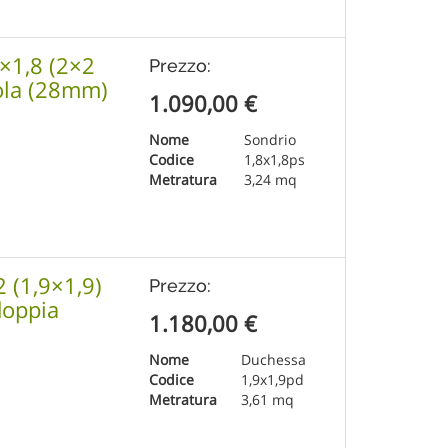
8×1,8 (2×2
Prezzo:
gola (28mm)
1.090,00
€
Nome
Sondrio
Codice
1,8x1,8ps
Metratura
3,24 mq
2 (1,9×1,9)
Prezzo:
doppia
1.180,00
€
Nome
Duchessa
Codice
1,9x1,9pd
Metratura
3,61 mq