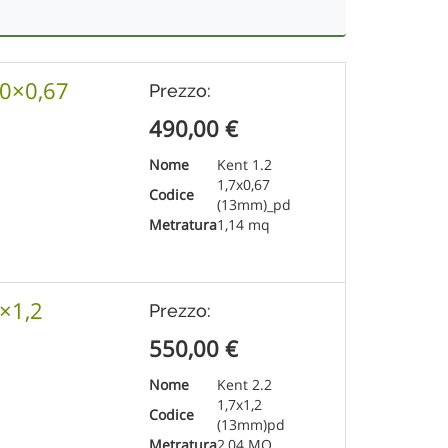
70×0,67
Prezzo:
490,00
€
Nome
Kent 1.2
1,7x0,67
Codice
(13mm)_pd
Metratura
1,14 mq
7×1,2
Prezzo:
550,00
€
Nome
Kent 2.2
1,7x1,2
Codice
(13mm)pd
Metratura
2,04 MQ